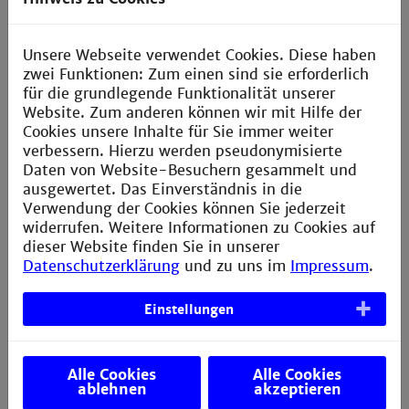
0621 292 6872
Unsere Webseite verwendet Cookies. Diese haben
zwei Funktionen: Zum einen sind sie erforderlich
für die grundlegende Funktionalität unserer
Website. Zum anderen können wir mit Hilfe der
Cookies unsere Inhalte für Sie immer weiter
Fahrradsprechstunde: "Hilfe zur Selbsthilfe"
verbessern. Hierzu werden pseudonymisierte
Daten von Website-Besuchern gesammelt und
immer Donnerstags 11:30 - 13:30 Uhr
ausgewertet. Das Einverständnis in die
Verwendung der Cookies können Sie jederzeit
Einzeltermine nach Absprache möglich
widerrufen. Weitere Informationen zu Cookies auf
dieser Website finden Sie in unserer
Treffpunkt:
Datenschutzerklärung
und zu uns im
Impressum
.
bei gutem Wetter auf dem Campus, oder
Einstellungen
in Gebäude G (Zitrone)
Alle Cookies
Alle Cookies
ablehnen
akzeptieren