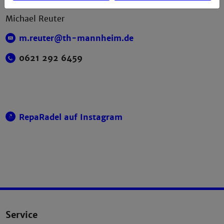
Michael Reuter
m.reuter@th-mannheim.de
0621 292 6459
RepaRadel auf Instagram
Service